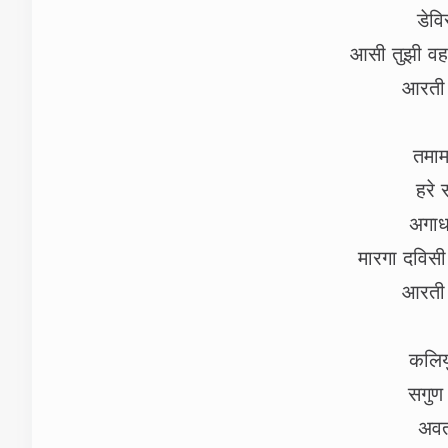
डेवि
आसी तुझी वह 
आरती 
तमाम
हरे 
अगाध
मारगा दविस
आरती 
कलिय
सगुण 
अवत