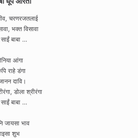
बा धूप आरती
 जीव, चरणरजतलाई
सावा, भक्त विसावा
साईं बाबा …
ौनिया आंगा
ुपि राहे डंगा
ष जानन दावि।
रंगा, डोला श्रीरंगा
साईं बाबा …
ि जायसा भाव
ताइसा शुभ