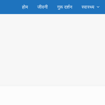
होम
जीवनी
गुरू दर्शन
स्‍वास्‍थ्‍य