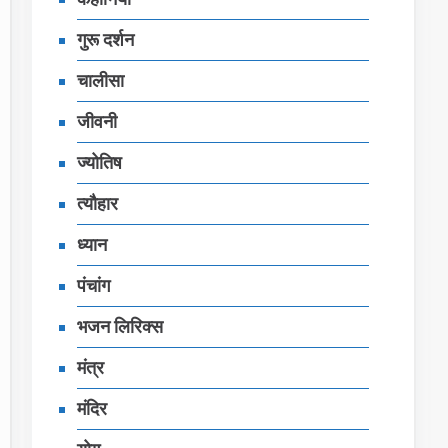
गुरू दर्शन
चालीसा
जीवनी
ज्‍योतिष
त्यौहार
ध्‍यान
पंचांग
भजन लिरिक्‍स
मंत्र
मंदिर