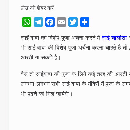
लेख को शेयर करें
W
T
F
E
T
S
h
el
a
m
w
h
साईं बाबा की विशेष पूजा अर्चना करने में
साई चालीसा
at
e
c
ai
itt
ar
भी साई बाबा की विशेष पूजा अर्चना करना चाहते है तो
s
gr
e
l
er
e
A
a
b
आरती गा सकते है।
p
m
o
वैसे तो साईबाबा की पूजा के लिये कई तरह की आरती उ
p
o
लगभग-लगभग सभी साई बाबा के मंदिरों में पूजा के स
k
भी पढने को मिल जायेगी।