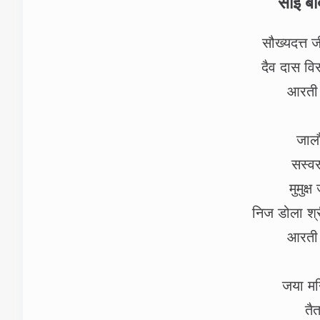
साई बा
सौख्यदत्त
दैव दास वि
आरती 
जाल
सस्वर
मुमुक्
निज डोला श्री
आरती 
जया मन
तै