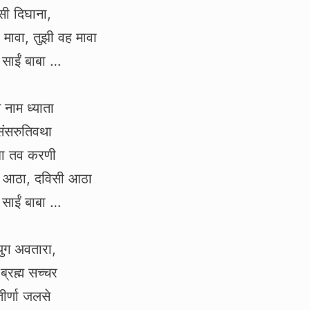
सी दिघाना,
मावा, तुझी वह मावा
साईं बाबा …
 नाम ध्याता
संसरुतिवथा
ा तव करणी
ी आठा, दविसी आठा
साईं बाबा …
ुग अवतारा,
ब्रह्म सच्चर
ीर्णा जलसे