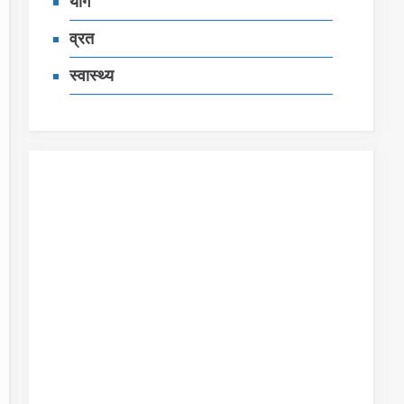
योग
व्रत
स्‍वास्‍थ्‍य