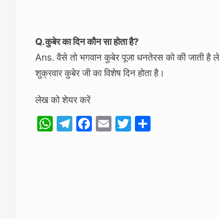
Q.कुबेर का दिन कौन सा होता है?
Ans. वैसे तो भगवान कुबेर पूजा धनतेरस को की जाती है ल
शुक्रवार कुबेर जी का विशेष दिन होता है।
लेख को शेयर करें
W
T
F
E
T
S
h
el
a
m
w
h
at
e
c
ai
itt
ar
s
gr
e
l
er
e
A
a
b
p
m
o
p
o