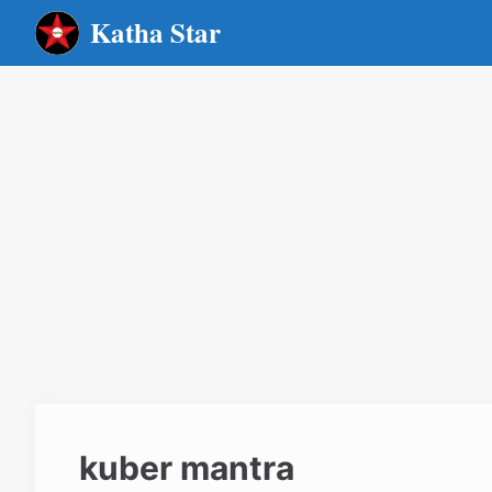
Skip
Katha Star
to
content
kuber mantra