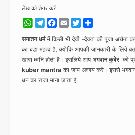
लेख को शेयर करें
W
T
F
E
T
S
h
el
a
m
w
h
सनातन धर्म
में किसी भी देवी -देवता की पूजा अर्चना 
at
e
c
ai
itt
ar
का बडा महत्‍व है, क्‍योकि आपकी जानकारी के लिये बता
s
gr
e
l
er
e
A
a
b
खास ध्‍वनि होती है। इसलिये आप
भगवान कुबेर
को प्र
p
m
o
kuber mantra
का जाप अवश्‍य करें। इससे भगवान 
p
o
धन का राजा माना जाता है।
k