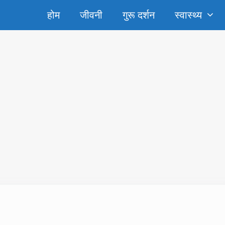
होम
जीवनी
गुरू दर्शन
स्‍वास्‍थ्‍य