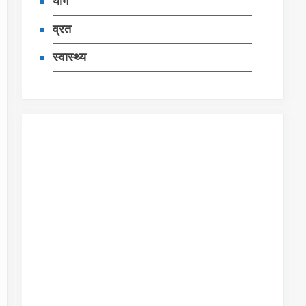
योग
व्रत
स्‍वास्‍थ्‍य