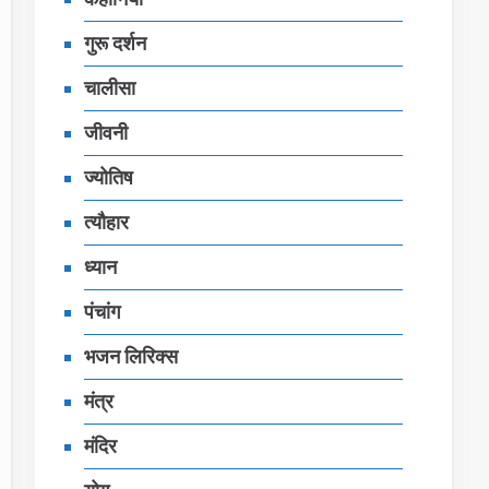
गुरू दर्शन
चालीसा
जीवनी
ज्‍योतिष
त्यौहार
ध्‍यान
पंचांग
भजन लिरिक्‍स
मंत्र
मंदिर