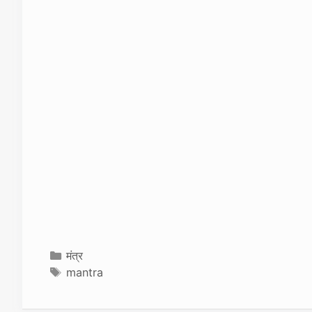
k
Categories
मंत्र
Tags
mantra