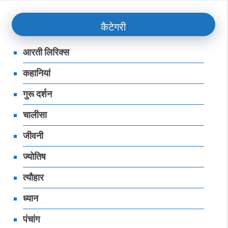
कैटेगरी
आरती लिरिक्स
कहानियां
गुरू दर्शन
चालीसा
जीवनी
ज्‍योतिष
त्यौहार
ध्‍यान
पंचांग