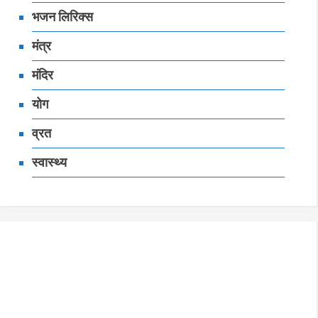
भजन लिरिक्‍स
मंत्र
मंदिर
योग
व्रत
स्‍वास्‍थ्‍य